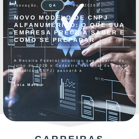
Inovação
,
QA
Feb 2026
NOVO MODELO DE CNPJ
ALFANUMÉRICO: O QUE SUA
EMPRESA PRECISA SABER E
COMO SE PREPARAR
A Receita Federal anunciou que a partir de
julho de 2026 o Cadastro Nacional da Pessoa
Jurídica (CNPJ) passará a
Leia Mais >