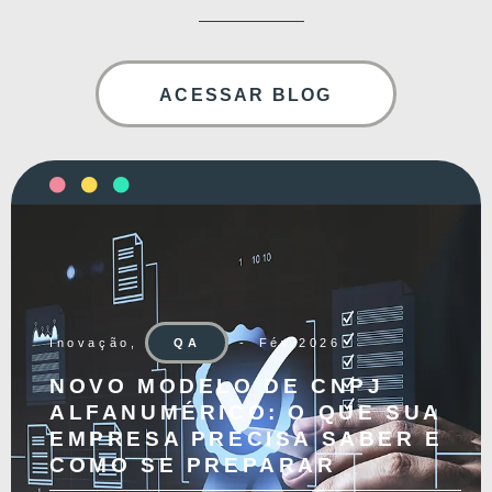
ACESSAR BLOG
Inovação
,
QA
Fév 2026
NOVO MODELO DE CNPJ
ALFANUMÉRICO: O QUE SUA
EMPRESA PRECISA SABER E
COMO SE PREPARAR