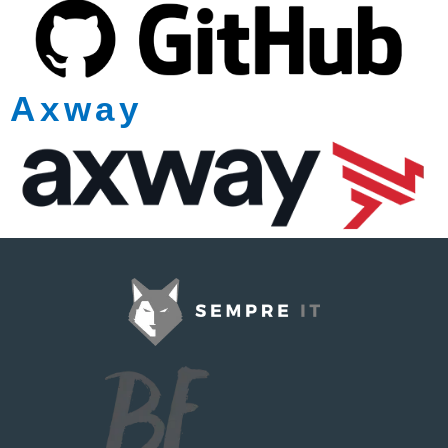
Axway