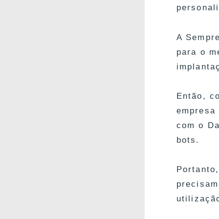
personal
A Sempre
para o me
implanta
Então, c
empresa 
com o Da
bots.
Portanto
precisam
utilizaçã