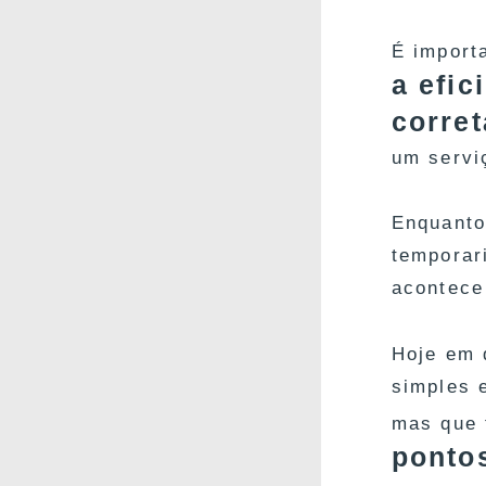
É import
a efic
corre
um servi
Enquanto
temporar
acontece
Hoje em 
simples 
mas que 
ponto