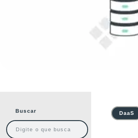
Buscar
DaaS