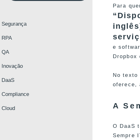
Para que
“Disp
Segurança
inglês
servi
RPA
e softwa
QA
Dropbox 
Inovação
No texto
DaaS
oferece,
Compliance
A Se
Cloud
O DaaS t
Sempre I