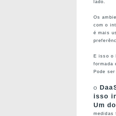
lado.
Os ambie
com o in
é mais u
preferênc
E isso o
formada 
Pode ser
DaaS
O
isso i
Um do
medidas 