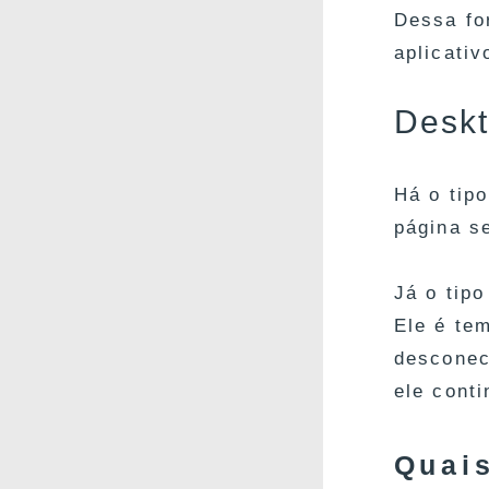
Dessa fo
aplicati
Deskt
Há o tip
página s
Já o tip
Ele é te
desconec
ele conti
Quai