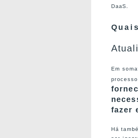
DaaS.
Quais
Atual
Em somat
processo
fornec
neces
fazer 
Há també