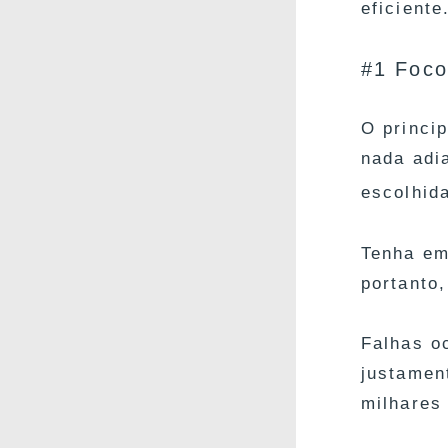
eficiente
#1 Foco
O princi
nada adi
escolhid
Tenha em
portanto
Falhas o
justament
milhares