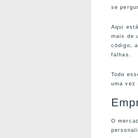
se pergu
Aqui est
mais de 
código, 
falhas.
Todo ess
uma vez q
Empr
O mercad
personal