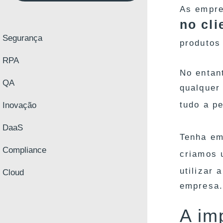
As empre
no cli
Segurança
produtos
RPA
No entan
QA
qualquer
tudo a p
Inovação
DaaS
Tenha e
Compliance
criamos 
utilizar 
Cloud
empresa.
A im