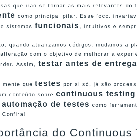
sas que irão se tornar as mais relevantes do
ente
como principal pilar. Esse foco, invaria
funcionais
 e sistemas
, intuitivos e semp
to, quando atualizamos códigos, mudamos a pl
 alteração com o objetivo de melhorar a experi
testar antes de entrega
erder. Assim,
testes
m mente que
por si só, já são proces
continuous testing
um conteúdo sobre
automação de testes
a
como ferrament
 Confira!
portância do Continuous 