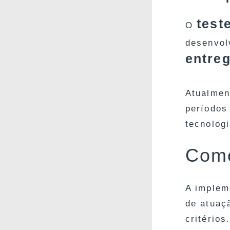
test
O
desenvol
entre
Atualmen
períodos
tecnolog
Como
A imple
de atuaç
critério