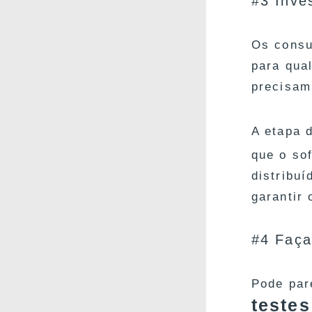
#3 Inve
Os consu
para qua
precisam
A etapa 
que o so
distribu
garantir
#4 Faça
Pode par
testes