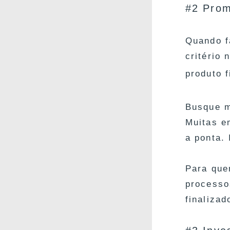
#2 Prom
Quando 
critério
produto 
Busque m
Muitas e
a ponta.
Para que
processo
finaliza